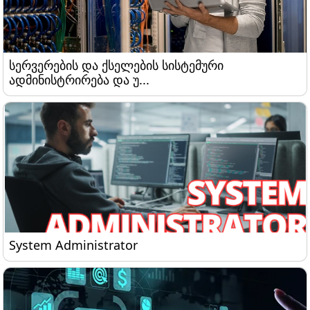
სერვერების და ქსელების სისტემური ადმინისტრირ
სერვერების და ქსელების სისტემური
ადმინისტრირება და უ...
System Administrator
System Administrator