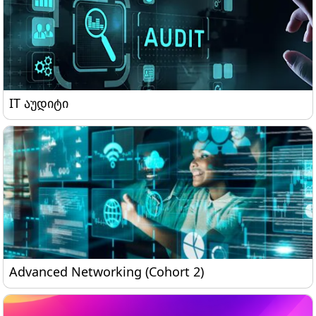
IT აუდიტი
IT აუდიტი
Advanced Networking (Cohort 2)
Advanced Networking (Cohort 2)